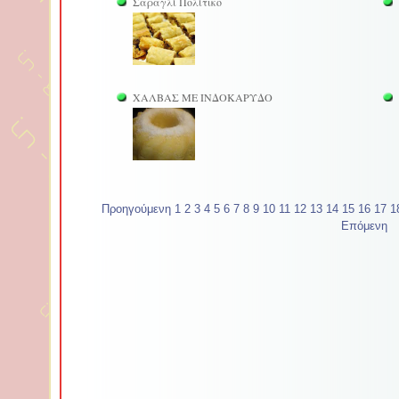
Σαραγλί Πολίτικο
ΧΑΛΒΑΣ ΜΕ ΙΝΔΟΚΑΡΥΔΟ
Προηγούμενη
1
2
3
4
5
6
7
8
9
10
11
12
13
14
15
16
17
1
Επόμενη