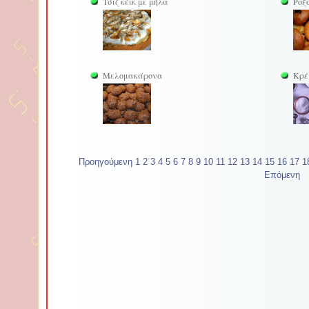
Τσιζ κέϊκ με μήλα
Ροξ
Μελομακάρονα
Κρέ
Προηγούμενη
1
2
3
4
5
6
7
8
9
10
11
12
13
14
15
16
17
1
Επόμενη