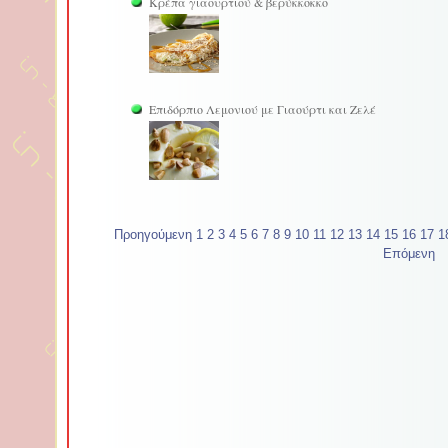
Κρέπα γιαουρτιού & βερύκκοκκο
Επιδόρπιο Λεμονιού με Γιαούρτι και Ζελέ
Προηγούμενη
1
2
3
4
5
6
7
8
9
10
11
12
13
14
15
16
17
1
Επόμενη