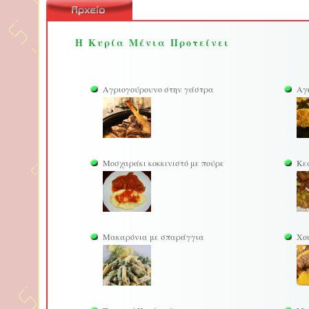
Η Κυρία Μένια Προτείνει
Αγριογούρουνο στην γάστρα
Αγ
Μοσχαράκι κοκκινιστό με πούρε
Κε
Μακαρόνια με σπαράγγια
Χοι