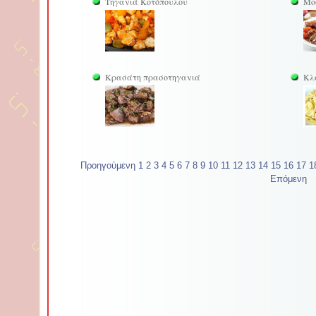
Τηγανιά Κοτόπουλου
Μο
Κρασάτη πρασοτηγανιά
Κλ
Προηγούμενη
1
2
3
4
5
6
7
8
9
10
11
12
13
14
15
16
17
1
Επόμενη