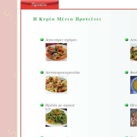
Η Κυρία Μένια Προτείνει
Αγκινάρες σχάρας
Αγκ
Αστακoμακαρονάδα
Φασ
Πράσα με αρακά
Πέν