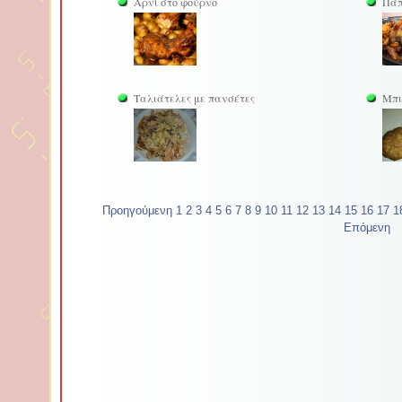
Αρνί στο φούρνο
Πάπ
Ταλιάτελες με πανσέτες
Μπι
Προηγούμενη
1
2
3
4
5
6
7
8
9
10
11
12
13
14
15
16
17
1
Επόμενη