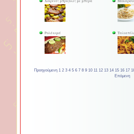
Χοιρινές μπριζόλες με μπύρα
Μακαρονάδ
Ρολό κιμά
Ταλιατέλε
Προηγούμενη
1
2
3
4
5
6
7
8
9
10
11
12
13
14
15
16
17
1
Επόμενη