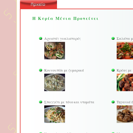
Η Κυρία Μένια Προτείνει
Αχνιστές γυαλιστερές
Σαλάτα μ
Κουνουπίδι με ζυμαρικά
Κρέας με
Σπαγγέτι με τόνο και ντομάτα
Τηγανιά ξ