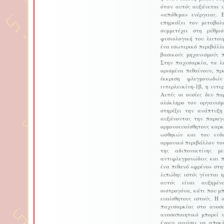
όταν αυτός αυξάνεται υ
«απόθεμα» ενέργειας. 
επηρεάζει τον μεταβολ
συμμετέχει στη ρύθμι
φυσιολογική του λειτου
ένα εσωτερικό περιβάλλ
βασικούς μηχανισμούς 
Στην παχυσαρκία, τα λ
ορισμένα πεθαίνουν, π
έκκριση φλεγμονωδώ
ιντερλευκίνη-1β, η ιντ
Αυτές οι ουσίες δεν π
ολόκληρο τον οργανισμ
στηρίξει την ανάπτυξ
αυξάνοντας την παραγω
ορμονοευαίσθητους καρκ
ωοθηκών και του ενδο
ορμονικό περιβάλλον το
της αδιπονεκτίνης με
αντιφλεγμονώδεις και π
ένα πιθανό «φρένο» στη
λιπώδης ιστός γίνεται 
αυτός είναι αυξημέν
οιστρογόνα, κάτι που μ
ευαίσθητους ιστούς. Η 
παχυσαρκίας στο ανοσο
ανοσοποιητικό μπορεί 
έχουν αρχίσει να αποκ