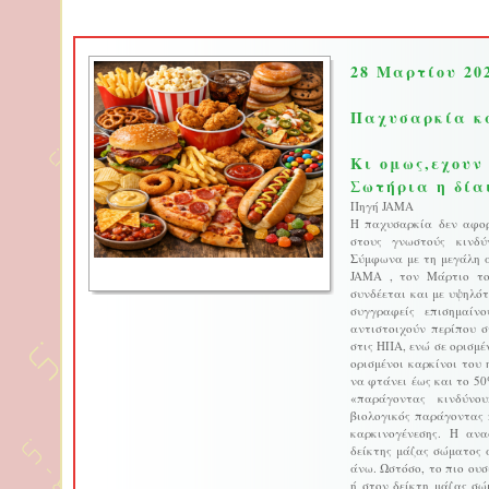
28 Μαρτίου 20
Παχυσαρκία κ
Κι ομως,εχουν
Σωτήρια η δία
Πηγή JAMA
Η παχυσαρκία δεν αφορ
στους γνωστούς κινδύ
Σύμφωνα με τη μεγάλη α
JAMA , τον Μάρτιο το
συνδέεται και με υψηλό
συγγραφείς επισημαίν
αντιστοιχούν περίπου 
στις ΗΠΑ, ενώ σε ορισμέ
ορισμένοι καρκίνοι του
να φτάνει έως και το 50
«παράγοντας κινδύνο
βιολογικός παράγοντας 
καρκινογένεσης. Η ανα
δείκτης μάζας σώματος 
άνω. Ωστόσο, το πιο ουσ
ή στον δείκτη μάζας σώ