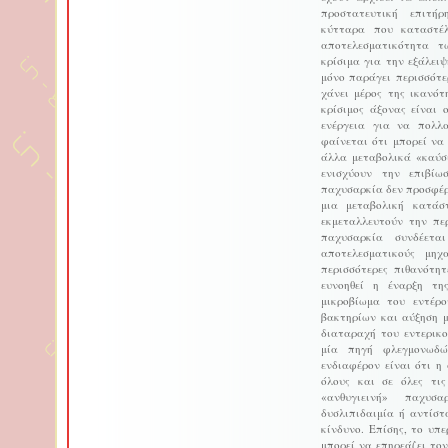
προστατευτική επιτή
κύτταρα που καταστέλ
αποτελεσματικότητα τ
κρίσιμα για την εξάλει
μόνο παράγει περισσότ
χάνει μέρος της ικανό
κρίσιμος άξονας είναι 
ενέργεια για να πολλ
φαίνεται ότι μπορεί να
άλλα μεταβολικά «καύσ
ενισχύουν την επιβίω
παχυσαρκία δεν προσφέρ
μια μεταβολική κατάσ
εκμεταλλευτούν την πε
παχυσαρκία συνδέετα
αποτελεσματικούς μηχ
περισσότερες πιθανότη
ευνοηθεί η έναρξη τη
μικροβίωμα του εντέρ
βακτηρίων και αύξηση 
διαταραχή του εντερικο
μία πηγή φλεγμονωδώ
ενδιαφέρον είναι ότι η
όλους και σε όλες τις
«ανθυγιεινή» παχυσ
δυσλιπιδαιμία ή αντίστ
κίνδυνο. Επίσης, το υπ
μπορεί να επηρεάζει τον