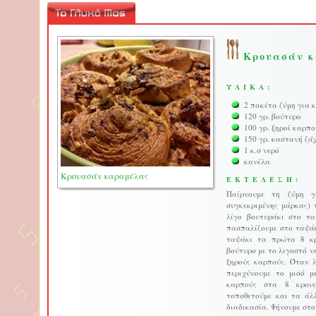
Κρουασάν κ
ΥΛΙΚΑ:
2 πακέτα ζύμη για 
120 γρ. βούτυρο
100 γρ. ξηροί καρπο
150 γρ. καστανή ζά
1 κ.σ νερό
κανέλα
Κρουασάν καραμέλας
ΕΚΤΕΛΕΣΗ:
Παίρνουμε τη ζύμη γ
συγκεκριμένης μάρκας) 
λίγο βουτυράκι στο τ
πασπαλίζουμε στο ταψάκ
ταψάκι τα πρώτα 8 κρ
βούτυρο με το λιγοστό ν
ξηρούς καρπούς. Όταν λ
περιχύνουμε το μισό μ
καρπούς στα 8 κρουα
τοποθετούμε και τα άλ
διαδικασία. Ψήνουμε στο