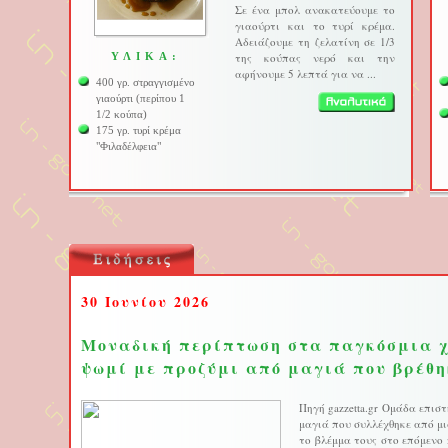
Σε ένα μπολ ανακατεύουμε το
γιαούρτι και το τυρί κρέμα.
Αδειάζουμε τη ζελατίνη σε 1/3
ΥΛΙΚΑ:
της κούπας νερό και την
αφήνουμε 5 λεπτά για να ...
400 γρ. στραγγισμένο
γιαούρτι (περίπου 1
1/2 κούπα)
175 γρ. τυρί κρέμα
"Φιλαδέλφεια"
30 Ιουνίου 2026
Moναδική περίπτωση στα παγκόσμια χ
ψωμί με προζύμι από μαγιά που βρέθη
Πηγή gazzetta.gr Ομάδα επισ
μαγιά που συλλέχθηκε από μι
το βλέμμα τους στο επόμενο