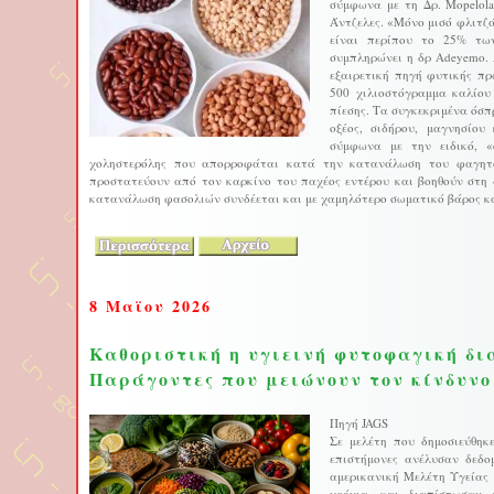
σύμφωνα με τη Δρ. Mopelol
Άντζελες. «Μόνο μισό φλιτζ
είναι περίπου το 25% τω
συμπληρώνει η δρ Adeyemo. 
εξαιρετική πηγή φυτικής πρ
500 χιλιοστόγραμμα καλίου
πίεσης. Τα συγκεκριμένα όσπ
οξέος, σιδήρου, μαγνησίο
σύμφωνα με την ειδικό, «
χοληστερόλης που απορροφάται κατά την κατανάλωση του φαγητο
προστατεύουν από τον καρκίνο του παχέος εντέρου και βοηθούν στη δ
κατανάλωση φασολιών συνδέεται και με χαμηλότερο σωματικό βάρος και 
8 Μαϊου 2026
Καθοριστική η υγιεινή φυτοφαγική δ
Παράγοντες που μειώνουν τον κίνδυνο
Πηγή JAGS
Σε μελέτη που δημοσιεύθηκε 
επιστήμονες ανέλυσαν δεδο
αμερικανική Μελέτη Υγείας 
χρόνια, και διαπίστωσαν 