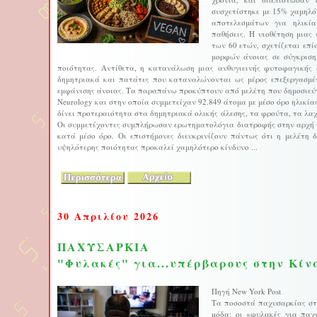
συσχετίστηκε με 15% χαμηλό
αποτελεσμάτων για ηλικία
παθήσεις. Η υιοθέτηση μιας
των 60 ετών, σχετίζεται επ
μορφών άνοιας σε σύγκρισ
ποιότητας. Αντίθετα, η κατανάλωση μιας ανθυγιεινής φυτοφαγικής 
δημητριακά και πατάτες που καταναλώνονται ως μέρος επεξεργασμένω
εμφάνισης άνοιας. Τα παραπάνω προκύπτουν από μελέτη που δημοσιεύτ
Neurology και στην οποία συμμετείχαν 92.849 άτομα με μέσο όρο ηλικία
δίνει προτεραιότητα στα δημητριακά ολικής άλεσης, τα φρούτα, τα λαχ
Οι συμμετέχοντες συμπλήρωσαν ερωτηματολόγια διατροφής στην αρχή τ
κατά μέσο όρο. Οι επιστήμονες διευκρινίζουν πάντως ότι η μελέτη 
υψηλότερης ποιότητας προκαλεί χαμηλότερο κίνδυνο ...
30 Απριλίου 2026
ΠΑΧΥΣΑΡΚΙΑ
"Φυλακές" για...υπέρβαρους στην Κίν
Πηγή New York Post
Τα ποσοστά παχυσαρκίας στη
μόδα: οι «φυλακές για παχ