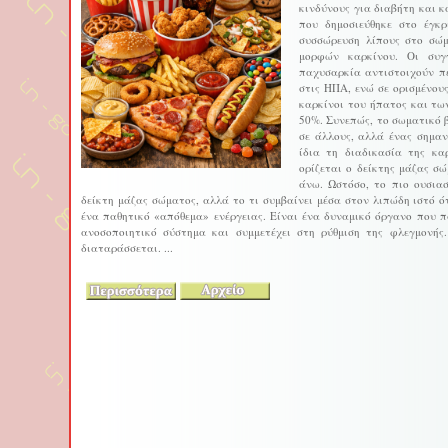
κινδύνους για διαβήτη και 
που δημοσιεύθηκε στο έγκ
συσσώρευση λίπους στο σώμ
μορφών καρκίνου. Οι συγ
παχυσαρκία αντιστοιχούν π
στις ΗΠΑ, ενώ σε ορισμένους
καρκίνοι του ήπατος και τω
50%. Συνεπώς, το σωματικό 
σε άλλους, αλλά ένας σημαν
ίδια τη διαδικασία της κα
ορίζεται ο δείκτης μάζας σ
άνω. Ωστόσο, το πιο ουσιασ
δείκτη μάζας σώματος, αλλά το τι συμβαίνει μέσα στον λιπώδη ιστό ό
ένα παθητικό «απόθεμα» ενέργειας. Είναι ένα δυναμικό όργανο που πα
ανοσοποιητικό σύστημα και συμμετέχει στη ρύθμιση της φλεγμονής
διαταράσσεται. ...