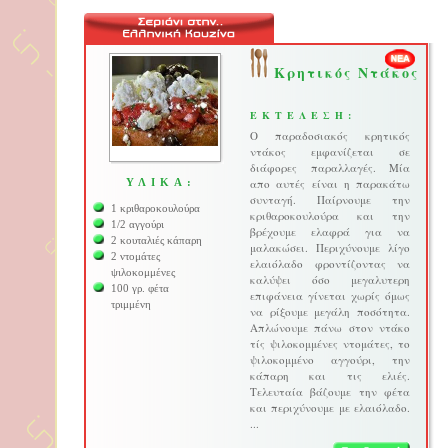
Κρητικός Ντάκος
ΕΚΤΕΛΕΣΗ:
Ο παραδοσιακός κρητικός
ντάκος εμφανίζεται σε
διάφορες παραλλαγές. Μία
ΥΛΙΚΑ:
απο αυτές είναι η παρακάτω
συνταγή. Παίρνουμε την
1 κριθαροκουλούρα
κριθαροκουλούρα και την
1/2 αγγούρι
βρέχουμε ελαφρά για να
2 κουταλιές κάπαρη
μαλακώσει. Περιχύνουμε λίγο
2 ντομάτες
ελαιόλαδο φροντίζοντας να
ψιλοκομμένες
καλύψει όσο μεγαλυτερη
100 γρ. φέτα
επιφάνεια γίνεται χωρίς όμως
τριμμένη
να ρίξουμε μεγάλη ποσότητα.
Απλώνουμε πάνω στον ντάκο
τίς ψιλοκομμένες ντομάτες, το
ψιλοκομμένο αγγούρι, την
κάπαρη και τις ελιές.
Τελευταία βάζουμε την φέτα
και περιχύνουμε με ελαιόλαδο.
...