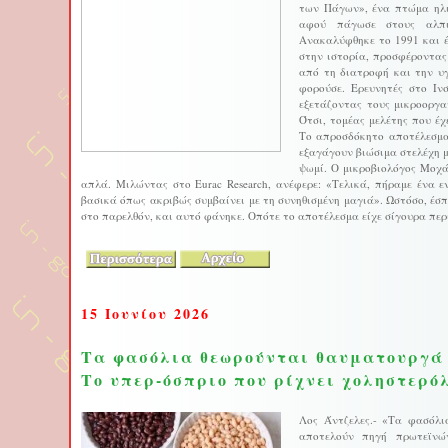
των Πάγων», ένα πτώμα ηλι
αφού πάγωσε στους αλπι
Ανακαλύφθηκε το 1991 και έ
στην ιστορία, προσφέροντας
από τη διατροφή και την υγ
φορούσε. Ερευνητές στο Ι
εξετάζοντας τους μικροοργ
Ότσι, τομέας μελέτης που έ
Το απροσδόκητο αποτέλεσμα
εξαγάγουν βιώσιμα στελέχη 
ψωμί. Ο μικροβιολόγος Μοχ
απλά. Μιλώντας στο Eurac Research, ανέφερε: «Τελικά, πήραμε ένα 
βασικά όπως ακριβώς συμβαίνει με τη συνηθισμένη μαγιά». Ωστόσο, έσπε
στο παρελθόν, και αυτό φάνηκε. Οπότε το αποτέλεσμα είχε σίγουρα περι
15 Ιουνίου 2026
Τα φασόλια θεωρούνται θαυματουργά
Το υπερ-όσπριο που ρίχνει χοληστερό
Λος Άντζελες.- «Τα φασόλι
αποτελούν πηγή πρωτεϊνών