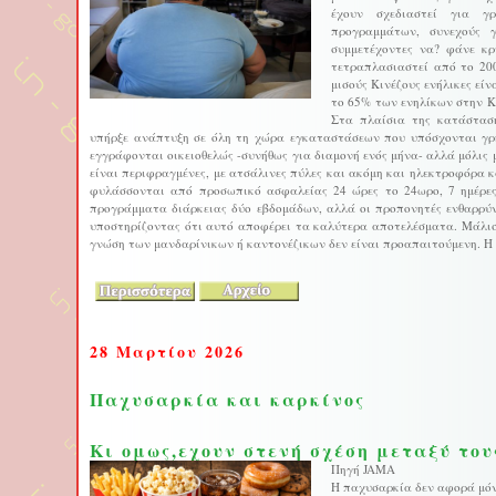
έχουν σχεδιαστεί για γ
προγραμμάτων, συνεχούς γ
συμμετέχοντες να? φάνε κ
τετραπλασιαστεί από το 200
μισούς Κινέζους ενήλικες είν
το 65% των ενηλίκων στην Κί
Στα πλαίσια της κατάσταση
υπήρξε ανάπτυξη σε όλη τη χώρα εγκαταστάσεων που υπόσχονται γρή
εγγράφονται οικειοθελώς -συνήθως για διαμονή ενός μήνα- αλλά μόλις 
είναι περιφραγμένες, με ατσάλινες πύλες και ακόμη και ηλεκτροφόρα 
φυλάσσονται από προσωπικό ασφαλείας 24 ώρες το 24ωρο, 7 ημέρες
προγράμματα διάρκειας δύο εβδομάδων, αλλά οι προπονητές ενθαρρύ
υποστηρίζοντας ότι αυτό αποφέρει τα καλύτερα αποτελέσματα. Μάλισ
γνώση των μανδαρίνικων ή καντονέζικων δεν είναι προαπαιτούμενη. Η T
28 Μαρτίου 2026
Παχυσαρκία και καρκίνος
Κι ομως,εχουν στενή σχέση μεταξύ του
Πηγή JAMA
Η παχυσαρκία δεν αφορά μόν