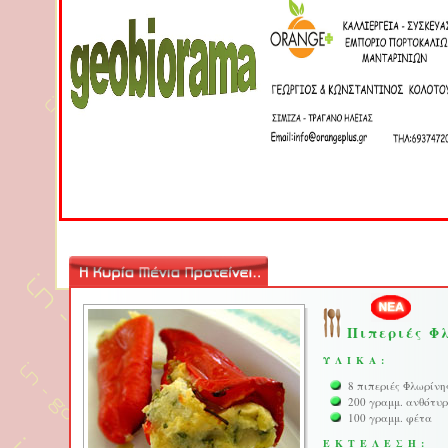
Πιπεριές Φλ
ΥΛΙΚΑ:
8 πιπεριές Φλωρίνη
200 γραμμ. ανθότυ
100 γραμμ. φέτα
ΕΚΤΕΛΕΣΗ: