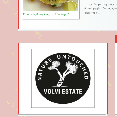
Ετοιμάζουμε τη γέμι
δημιουργηθεί ένα σφιχτ
μέρος της ...
Πιπεριές Φλωρίνης με δύο τυριά