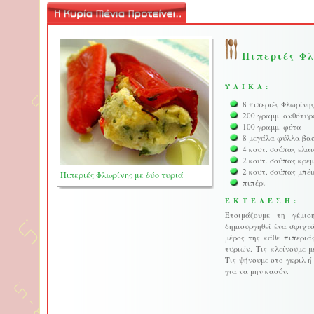
Πιπεριές Φλ
ΥΛΙΚΑ:
8 πιπεριές Φλωρίνης
200 γραμμ. ανθότυρ
100 γραμμ. φέτα
8 μεγάλα φύλλα βασ
4 κουτ. σούπας ελα
2 κουτ. σούπας κρε
2 κουτ. σούπας μπέ
Πιπεριές Φλωρίνης με δύο τυριά
πιπέρι
ΕΚΤΕΛΕΣΗ:
Ετοιμάζουμε τη γέμι
δημιουργηθεί ένα σφιχτ
μέρος της κάθε πιπεριά
τυριών. Τις κλείνουμε 
Τις ψήνουμε στο γκριλ ή
για να μην καούν.