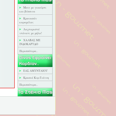
Μους με γιαούρτι
και βύσσινα
Κρουασάν
καραμέλας
Λαχταριστά
ντόνατς με μήλο!
ΧΑΛΒΑΣ ΜΕ
ΙΝΔΟΚΑΡΥΔΟ
Περισσότερα..
ΕΑΣ ΑΜΥΝΤΑΙΟΥ
Κρασιά Κυρ Γιάννη
Περισσότερα..
Ζύθος στο Ντορέ
Περισσότερα..