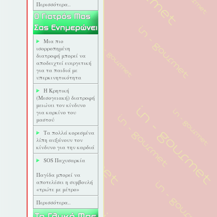
Περισσότερα..
Μια πιο
ισορροπημένη
διατροφή μπορεί να
αποδειχτεί ευεργετική
για τα παιδιά με
υπερκινητικότητα
Η Κρητική
(Mεσογειακή) διατροφή
μειώνει τον κίνδυνο
για καρκίνο του
μαστού
Τα πολλά κορεσμένα
λίπη αυξάνουν τον
κίνδυνο για την καρδιά
SOS Παχυσαρκία
Παγίδα μπορεί να
αποτελέσει η συμβουλή
«τρώτε με μέτρο»
Περισσότερα..