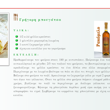
Γρήγορη μπουγάτσα
ΥΛΙΚΑ:
1/2 κιλό φύλλο κρούστας
1 φλυτζάνι μαργαρίνη λυωμένη
1 κουτί ζαχαρούχο γάλα
άχνη και κανέλλα για το γαρνίρισμα
ΕΚΤΕΛΕΣΗ:
Προθερμαίνουμε τον φούρνο στους 180 με αντιστάσεις. Παίρνουμε ένα τα
αντικολλητικό σε μέγεθος 2/3 του ταψιού του φούρνου, το βουτυρώνουμε κ
αραδιάζουμε τα φύλλα κρούστας το ένα δίπλα στο άλλο σουρωμέν
Περιχύνουμε με το λυωμένο βούτυρο να πάει σε όλες τις πτυχές των φύλλω
Βάζουμε στο φούρνο το ταψί. Αραιώνουμε το ζαχαρούχο γάλα με νερό 2 φορ
τον όγκο του γάλακτος. Όταν τα φύλλα στο φούρνο πάρουν ελαφρά ρόδι
χρώμα, βγάζουμε το ταψί το περιχύνουμε με διάλυμα γάλακτος κ
ξαναφουρνίζουμε. Ψήνουμε τη μπουγάτσα περίπου μισή ώρα ακόμη για 
αποροφήσει τα υγρά. Σερβίρουμε τα κομμάτια της μπουγάτσας με άχνη κ
κανέλα.