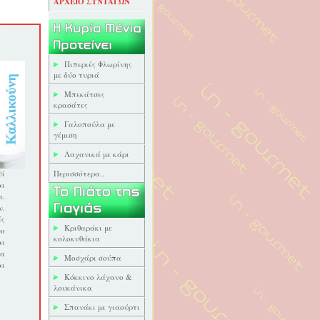
ΑΡΧΕΙΟ ΣΥΝΤΑΓΩΝ
Πιπεριές Φλωρίνης
με δύο τυριά
Μπεκάτσες
κρασάτες
Γαλοπούλα με
γέμιση
Λαχανικά με κάρι
ψί
Περισσότερα..
αι
α.
ν.
ές
Κριθαράκι με
νο
κολοκυθάκια
αι
να
Μοσχάρι σούπα
αι
Κόκκινο λάχανο &
λουκάνικα
Σπανάκι με γιαούρτι