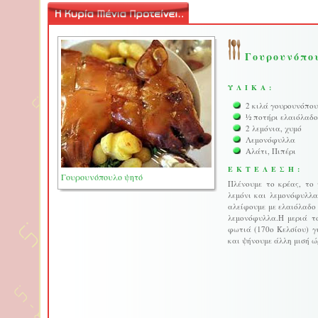
Γουρουνόπο
ΥΛΙΚΑ:
2 κιλά γουρουνόπο
½ ποτήρι ελαιόλαδο
2 λεμόνια, χυμό
Λεμονόφυλλα
Αλάτι, Πιπέρι
ΕΚΤΕΛΕΣΗ:
Γουρουνόπουλο ψητό
Πλένουμε το κρέας, το 
λεμόνι και λεμονόφυλλα
αλείφουμε με ελαιόλαδο 
λεμονόφυλλα.Η μεριά τ
φωτιά (170ο Κελσίου) γ
και ψήνουμε άλλη μισή ώ