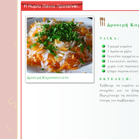
Δροσερή Κα
ΥΛΙΚΑ:
3 μικρά καρότα
1 πράσινο μήλο
½ κούπα τριμμένο κ
3 κουταλιές σούπας
χυμός ενός πορτοκα
ξύσμα πορτοκαλιού 
Δροσερή Καροτοσαλάτα
ΕΚΤΕΛΕΣΗ:
Τρίβουμε τα καρότα κα
σταφίδες και το ξύσμ
Περιχύνουμε τη σαλάτα
έτοιμη για σερβίρισμα.