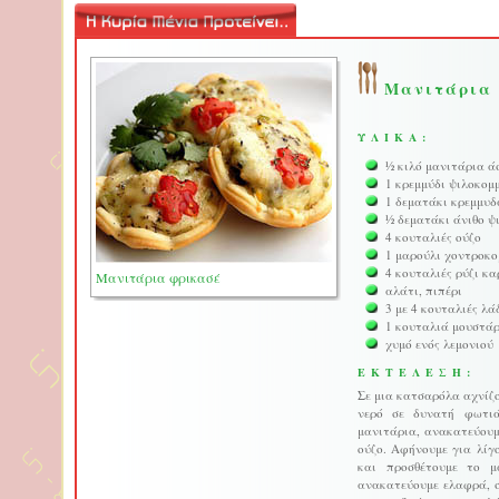
Μανιτάρια 
ΥΛΙΚΑ:
½ κιλό μανιτάρια ά
1 κρεμμύδι ψιλοκομ
1 δεματάκι κρεμμυ
½ δεματάκι άνιθο ψ
4 κουταλιές ούζο
1 μαρούλι χοντροκο
4 κουταλιές ρύζι κ
Μανιτάρια φρικασέ
αλάτι, πιπέρι
3 με 4 κουταλιές λά
1 κουταλιά μουστά
χυμό ενός λεμονιού
ΕΚΤΕΛΕΣΗ:
Σε μια κατσαρόλα αχνίζο
νερό σε δυνατή φωτιά
μανιτάρια, ανακατεύουμ
ούζο. Αφήνουμε για λίγ
και προσθέτουμε το μ
ανακατεύουμε ελαφρά, 