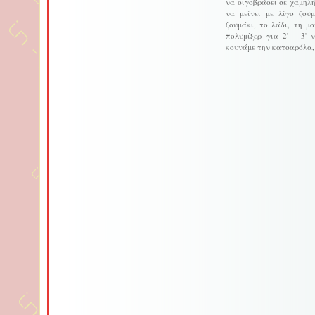
να σιγοβράσει σε χαμηλ
να μείνει με λίγο ζου
ζουμάκι, το λάδι, τη μ
πολυμίξερ για 2' - 3'
κουνάμε την κατσαρόλα,