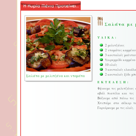
Σαλάτα με 
ΥΛΙΚΑ:
2 μελιτζάνες
2 ντομάτες κομμένε
3 κουταλιές μαϊντα
½ κρεμμύδι κομμένο
10 ελιές
3 κουταλιές ελαιόλ
2 κουταλιές ξύδι μ
Σαλάτα με μελιτζάνα και ντομάτα
ΕΚΤΕΛΕΣΗ:
Ψήνουμε τις μελιτζάνες 
οβάλ πιατέλα και τις
Βάζουμε από πάνω τις ψ
Χτυπάμε στο σέϊκερ τ
Γαρνίρουμε με τις ελιές.